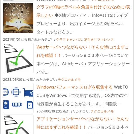
グラフのX軸のラベルを角度を付けて(ななめに)表
示したい
◆X軸プロパティ： InfoAssistのライブ
プレビューより、出力イメージ上のX軸ラベル、
タイトルなど右ク...
2021/01/01 に投稿された
カテゴリ:
グラフキャンバス
,
逆引きリファレンス
Webサーバへつながらない！そんな時にはまずこ
れを確認！！
バージョン9.0.3 本ページについて
本ページは、Webサーバ + アプリケーションサー
バで...
2023/06/30 に投稿された
カテゴリ:
テクニカルメモ
Windowsパフォーマンスログを収集する
WebFO
CUSをWindows上で使用する場合、OS内での性
能課題が発生することがあります。 問題調...
2024/06/19 に投稿された
カテゴリ:
テクニカルメモ
アプリケーションサーバへつながらない！そんな
時にはまずこれを確認！！
バージョン9.0.3 本ペ