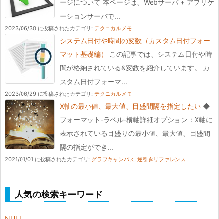
ージについて 本ページは、Webサーバ + アプリケ
ーションサーバで...
2023/06/30 に投稿された
カテゴリ:
テクニカルメモ
システム日付や時間の変数（カスタム日付フォー
マット基礎編）
この記事では、システム日付や時
間が格納されている&変数を紹介しています。 カ
スタム日付フォーマ...
2023/06/29 に投稿された
カテゴリ:
テクニカルメモ
X軸の最小値、最大値、目盛間隔を指定したい
◆
フォーマット‐ラベル‐横軸詳細オプション：X軸に
表示されている目盛りの最小値、最大値、目盛間
隔の指定ができ...
2021/01/01 に投稿された
カテゴリ:
グラフキャンバス
,
逆引きリファレンス
人気の検索キーワード
NULL