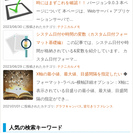
時にはまずこれを確認！！
バージョン9.0.3 本ペ
ージについて 本ページは、Webサーバ + アプリケ
ーションサーバで...
2023/06/30 に投稿された
カテゴリ:
テクニカルメモ
システム日付や時間の変数（カスタム日付フォー
マット基礎編）
この記事では、システム日付や時
間が格納されている&変数を紹介しています。 カ
スタム日付フォーマ...
2023/06/29 に投稿された
カテゴリ:
テクニカルメモ
X軸の最小値、最大値、目盛間隔を指定したい
◆
フォーマット‐ラベル‐横軸詳細オプション：X軸に
表示されている目盛りの最小値、最大値、目盛間
隔の指定ができ...
2021/01/01 に投稿された
カテゴリ:
グラフキャンバス
,
逆引きリファレンス
人気の検索キーワード