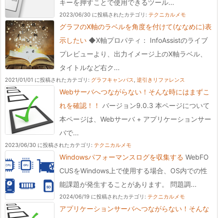
キーを押すことで使用できるツール...
2023/06/30 に投稿された
カテゴリ:
テクニカルメモ
グラフのX軸のラベルを角度を付けて(ななめに)表
示したい
◆X軸プロパティ： InfoAssistのライブ
プレビューより、出力イメージ上のX軸ラベル、
タイトルなど右ク...
2021/01/01 に投稿された
カテゴリ:
グラフキャンバス
,
逆引きリファレンス
Webサーバへつながらない！そんな時にはまずこ
れを確認！！
バージョン9.0.3 本ページについて
本ページは、Webサーバ + アプリケーションサー
バで...
2023/06/30 に投稿された
カテゴリ:
テクニカルメモ
Windowsパフォーマンスログを収集する
WebFO
CUSをWindows上で使用する場合、OS内での性
能課題が発生することがあります。 問題調...
2024/06/19 に投稿された
カテゴリ:
テクニカルメモ
アプリケーションサーバへつながらない！そんな