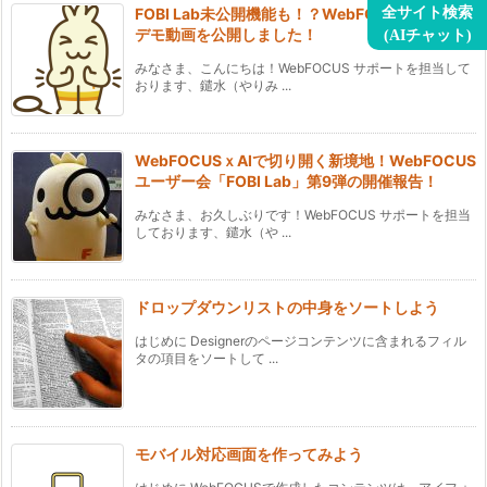
FOBI Lab未公開機能も！？WebFOCUS新機能の
全サイト検索
デモ動画を公開しました！
(AIチャット)
みなさま、こんにちは！WebFOCUS サポートを担当して
おります、鑓水（やりみ ...
WebFOCUSｘAIで切り開く新境地！WebFOCUS
ユーザー会「FOBI Lab」第9弾の開催報告！
みなさま、お久しぶりです！WebFOCUS サポートを担当
しております、鑓水（や ...
ドロップダウンリストの中身をソートしよう
はじめに Designerのページコンテンツに含まれるフィル
タの項目をソートして ...
モバイル対応画面を作ってみよう