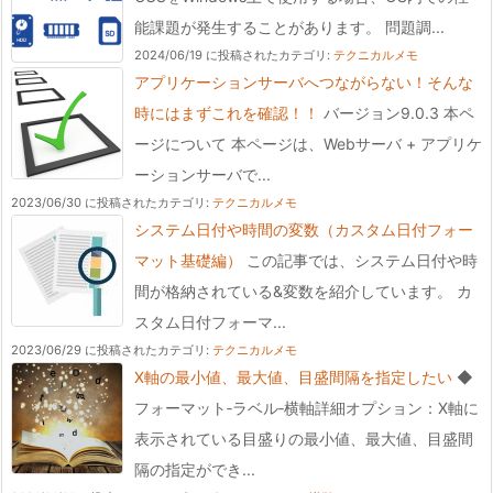
能課題が発生することがあります。 問題調...
2024/06/19 に投稿された
カテゴリ:
テクニカルメモ
アプリケーションサーバへつながらない！そんな
時にはまずこれを確認！！
バージョン9.0.3 本ペ
ージについて 本ページは、Webサーバ + アプリケ
ーションサーバで...
2023/06/30 に投稿された
カテゴリ:
テクニカルメモ
システム日付や時間の変数（カスタム日付フォー
マット基礎編）
この記事では、システム日付や時
間が格納されている&変数を紹介しています。 カ
スタム日付フォーマ...
2023/06/29 に投稿された
カテゴリ:
テクニカルメモ
X軸の最小値、最大値、目盛間隔を指定したい
◆
フォーマット‐ラベル‐横軸詳細オプション：X軸に
表示されている目盛りの最小値、最大値、目盛間
隔の指定ができ...