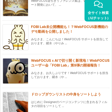
WebFOCUS逆引きリファレンス集は、WebFOCUSのレポ
ート開発において、 ...
全サイト検索
(AIチャット)
FOBI Lab未公開機能も！？WebFOCUS新機能の
デモ動画を公開しました！
みなさま、こんにちは！WebFOCUS サポートを担当して
おります、鑓水（やりみ ...
WebFOCUSｘAIで切り開く新境地！WebFOCUS
ユーザー会「FOBI Lab」第9弾の開催報告！
みなさま、お久しぶりです！WebFOCUS サポートを担当
しております、鑓水（や ...
ドロップダウンリストの中身をソートしよう
はじめに Designerのページコンテンツに含まれるフィル
タの項目をソートして ...