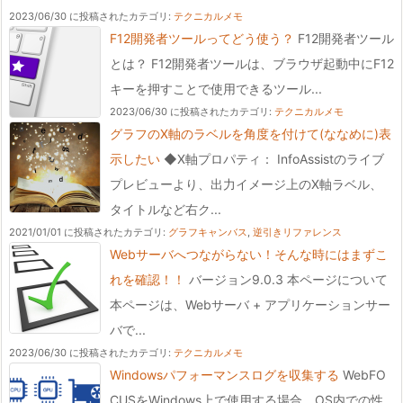
2023/06/30 に投稿された
カテゴリ:
テクニカルメモ
F12開発者ツールってどう使う？
F12開発者ツール
とは？ F12開発者ツールは、ブラウザ起動中にF12
キーを押すことで使用できるツール...
2023/06/30 に投稿された
カテゴリ:
テクニカルメモ
グラフのX軸のラベルを角度を付けて(ななめに)表
示したい
◆X軸プロパティ： InfoAssistのライブ
プレビューより、出力イメージ上のX軸ラベル、
タイトルなど右ク...
2021/01/01 に投稿された
カテゴリ:
グラフキャンバス
,
逆引きリファレンス
Webサーバへつながらない！そんな時にはまずこ
れを確認！！
バージョン9.0.3 本ページについて
本ページは、Webサーバ + アプリケーションサー
バで...
2023/06/30 に投稿された
カテゴリ:
テクニカルメモ
Windowsパフォーマンスログを収集する
WebFO
CUSをWindows上で使用する場合、OS内での性