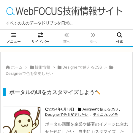
メニュー
サイドバー
前へ
次へ
検索
ホーム
>
技術情報
>
Designerで使えるCSS
>
Designerで色を変更したい
ポータルのUIをカスタマイズしよう
2024年6月18日
Designerで使えるCSS
,
Designerで色を変更したい
,
テクニカルメモ
ポータル画面を企業や部署のイメージに合わ
せた色にしたい、自由にカスタマイズした