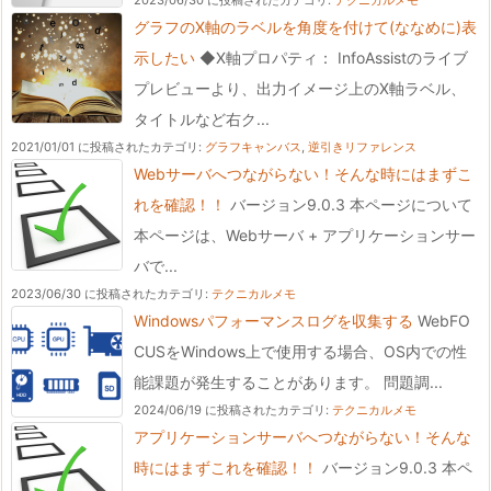
2023/06/30 に投稿された
カテゴリ:
テクニカルメモ
グラフのX軸のラベルを角度を付けて(ななめに)表
示したい
◆X軸プロパティ： InfoAssistのライブ
プレビューより、出力イメージ上のX軸ラベル、
タイトルなど右ク...
2021/01/01 に投稿された
カテゴリ:
グラフキャンバス
,
逆引きリファレンス
Webサーバへつながらない！そんな時にはまずこ
れを確認！！
バージョン9.0.3 本ページについて
本ページは、Webサーバ + アプリケーションサー
バで...
2023/06/30 に投稿された
カテゴリ:
テクニカルメモ
Windowsパフォーマンスログを収集する
WebFO
CUSをWindows上で使用する場合、OS内での性
能課題が発生することがあります。 問題調...
2024/06/19 に投稿された
カテゴリ:
テクニカルメモ
アプリケーションサーバへつながらない！そんな
時にはまずこれを確認！！
バージョン9.0.3 本ペ