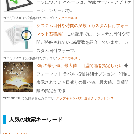
ージについて 本ページは、Webサーバ + アプリケ
ーションサーバで...
2023/06/30 に投稿された
カテゴリ:
テクニカルメモ
システム日付や時間の変数（カスタム日付フォー
マット基礎編）
この記事では、システム日付や時
間が格納されている&変数を紹介しています。 カ
スタム日付フォーマ...
2023/06/29 に投稿された
カテゴリ:
テクニカルメモ
X軸の最小値、最大値、目盛間隔を指定したい
◆
フォーマット‐ラベル‐横軸詳細オプション：X軸に
表示されている目盛りの最小値、最大値、目盛間
隔の指定ができ...
2021/01/01 に投稿された
カテゴリ:
グラフキャンバス
,
逆引きリファレンス
人気の検索キーワード