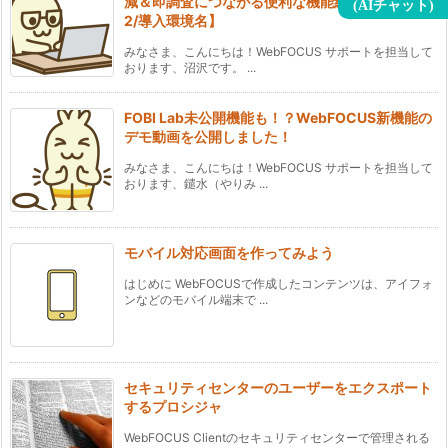
減＆即調査につながる便利な機能紹介【AWSC-
(AIチャット)
2/導入環境名】
みなさま、こんにちは！WebFOCUS サポートを担当して
おります、沼沢です。 ...
FOBI Lab未公開機能も！？WebFOCUS新機能の
デモ動画を公開しました！
みなさま、こんにちは！WebFOCUS サポートを担当して
おります、鑓水（やりみ ...
モバイル対応画面を作ってみよう
はじめに WebFOCUSで作成したコンテンツは、アイフォ
ンなどのモバイル端末で ...
セキュリティセンターのユーザーをエクスポート
するプロシジャ
WebFOCUS Clientのセキュリティセンターで管理される