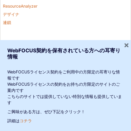
ResourceAnalyzer
デザイナ
連鎖
×
新着記事
WebFOCUS契約を保有されている方への耳寄り
情報
プロローグ
あらすじ それいけ！わたしとデザイナーでは、WebFOCU
WebFOCUSライセンス契約をご利用中の方限定の耳寄りな情
Sのセルフサービス機能 ...
報です
WebFOCUSライセンスの契約をお持ちの方限定のサイトのご
当サイトでは、利便性向上や閲覧の追跡のために、Google・他連携サー
案内です
こちらのサイトでは提供していない特別な情報も提供していま
ビスによりCookieが使用されています。サイトの閲覧を続けた場合、
WebFOCUS最新技術情報について
す
Cookieの使用に同意したことになります。
WebFOCUSの最新技術情報をご紹介していきます。 常に
ご興味がある方は、ぜひ下記をクリック！
進化し続けるWebFO ...
詳細は
コチラ
プライバシーポリシー
理解しました
メニュー
SNS
上へ
ホーム