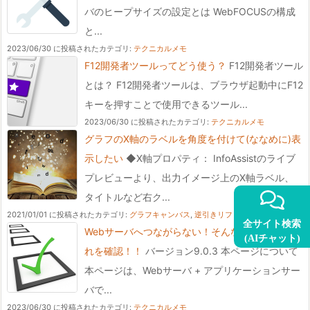
バのヒープサイズの設定とは WebFOCUSの構成
と...
2023/06/30 に投稿された
カテゴリ:
テクニカルメモ
F12開発者ツールってどう使う？
F12開発者ツール
とは？ F12開発者ツールは、ブラウザ起動中にF12
キーを押すことで使用できるツール...
2023/06/30 に投稿された
カテゴリ:
テクニカルメモ
グラフのX軸のラベルを角度を付けて(ななめに)表
示したい
◆X軸プロパティ： InfoAssistのライブ
プレビューより、出力イメージ上のX軸ラベル、
タイトルなど右ク...
2021/01/01 に投稿された
カテゴリ:
グラフキャンバス
,
逆引きリファレンス
全サイト検索
Webサーバへつながらない！そんな時にはまずこ
(AIチャット)
れを確認！！
バージョン9.0.3 本ページについて
本ページは、Webサーバ + アプリケーションサー
バで...
2023/06/30 に投稿された
カテゴリ:
テクニカルメモ