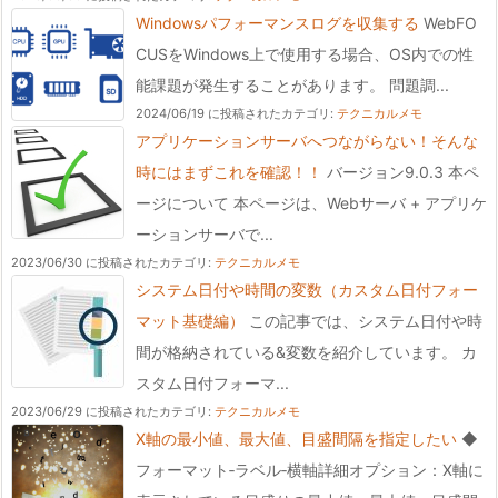
Windowsパフォーマンスログを収集する
WebFO
CUSをWindows上で使用する場合、OS内での性
能課題が発生することがあります。 問題調...
2024/06/19 に投稿された
カテゴリ:
テクニカルメモ
アプリケーションサーバへつながらない！そんな
時にはまずこれを確認！！
バージョン9.0.3 本ペ
ージについて 本ページは、Webサーバ + アプリケ
ーションサーバで...
2023/06/30 に投稿された
カテゴリ:
テクニカルメモ
システム日付や時間の変数（カスタム日付フォー
マット基礎編）
この記事では、システム日付や時
間が格納されている&変数を紹介しています。 カ
スタム日付フォーマ...
2023/06/29 に投稿された
カテゴリ:
テクニカルメモ
X軸の最小値、最大値、目盛間隔を指定したい
◆
フォーマット‐ラベル‐横軸詳細オプション：X軸に