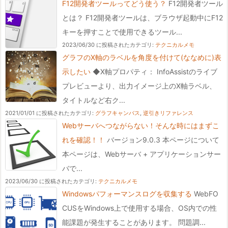
F12開発者ツールってどう使う？
F12開発者ツール
とは？ F12開発者ツールは、ブラウザ起動中にF12
キーを押すことで使用できるツール...
2023/06/30 に投稿された
カテゴリ:
テクニカルメモ
グラフのX軸のラベルを角度を付けて(ななめに)表
示したい
◆X軸プロパティ： InfoAssistのライブ
プレビューより、出力イメージ上のX軸ラベル、
タイトルなど右ク...
2021/01/01 に投稿された
カテゴリ:
グラフキャンバス
,
逆引きリファレンス
Webサーバへつながらない！そんな時にはまずこ
れを確認！！
バージョン9.0.3 本ページについて
本ページは、Webサーバ + アプリケーションサー
バで...
2023/06/30 に投稿された
カテゴリ:
テクニカルメモ
Windowsパフォーマンスログを収集する
WebFO
CUSをWindows上で使用する場合、OS内での性
能課題が発生することがあります。 問題調...