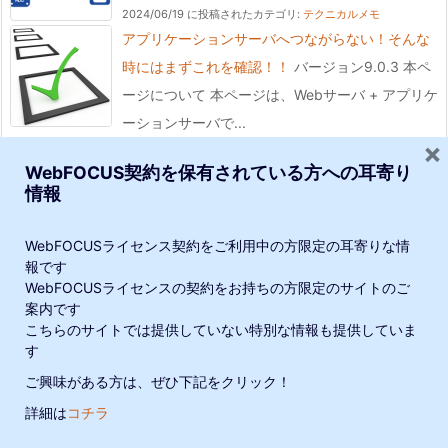
2024/06/19 に投稿された
カテゴリ:
テクニカルメモ
アプリケーションサーバへつながらない！そんな
時にはまずこれを確認！！
バージョン9.0.3 本ペ
ージについて 本ページは、Webサーバ + アプリケ
ーションサーバで...
×
2023/06/30 に投稿された
カテゴリ:
テクニカルメモ
WebFOCUS契約を保有されている方への耳寄り
システム日付や時間の変数（カスタム日付フォー
情報
マット基礎編）
この記事では、システム日付や時
間が格納されている&変数を紹介しています。 カ
WebFOCUSライセンス契約をご利用中の方限定の耳寄りな情
スタム日付フォーマ...
報です
2023/06/29 に投稿された
カテゴリ:
テクニカルメモ
WebFOCUSライセンスの契約をお持ちの方限定のサイトのご
X軸の最小値、最大値、目盛間隔を指定したい
◆
当サイトでは、利便性向上や閲覧の追跡のために、Google・他連携サー
案内です
こちらのサイトでは提供していない特別な情報も提供していま
ビスによりCookieが使用されています。サイトの閲覧を続けた場合、
フォーマット‐ラベル‐横軸詳細オプション：X軸に
す
Cookieの使用に同意したことになります。
表示されている目盛りの最小値、最大値、目盛間
ご興味がある方は、ぜひ下記をクリック！
隔の指定ができ...
詳細は
コチラ
プライバシーポリシー
理解しました
2021/01/01 に投稿された
カテゴリ:
グラフキャンバス
,
逆引きリファレンス
メニュー
SNS
上へ
ホーム