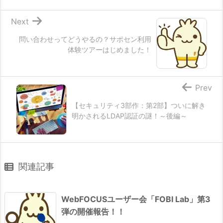
Next
問い合わせってどうやるの？サポセン利用
体験ツアーはじめました！
Prev
【セキュリティ3部作：第2部】ついに解き
明かされるLDAP認証の謎！～後編～
関連記事
WebFOCUSユーザー会「FOBI Lab」第3
弾の開催報告！！