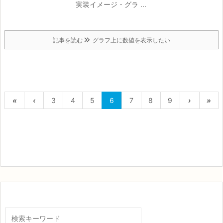
実装イメージ
・グラ ...
記事を読む
グラフ上に数値を表示したい
«
‹
3
4
5
6
7
8
9
›
»