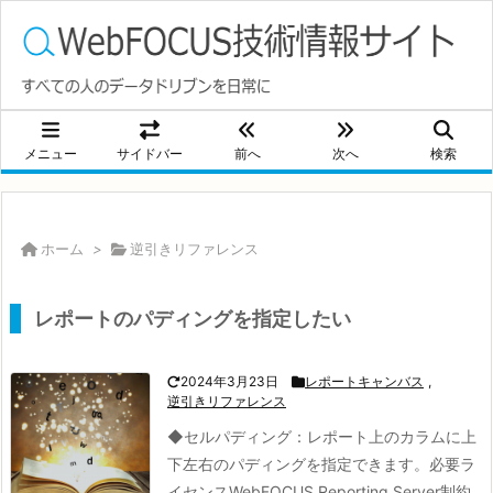
メニュー
サイドバー
前へ
次へ
検索
ホーム
>
逆引きリファレンス
レポートのパディングを指定したい
2024年3月23日
レポートキャンバス
,
逆引きリファレンス
◆セルパディング：
レポート上のカラムに上
下左右のパディングを指定できます。
必要ラ
イセンスWebFOCUS Reporting Server制約