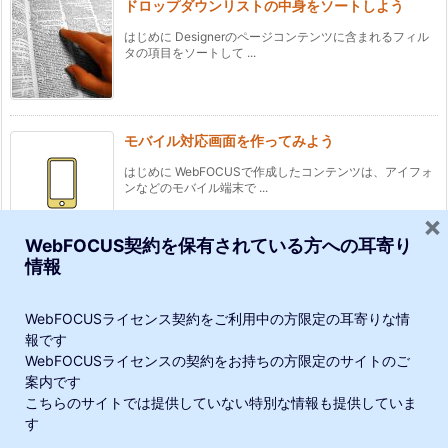
ドロップダウンリストの中身をソートしよう
はじめに Designerのページコンテンツに含まれるフィル
タの項目をソートして ...
モバイル対応画面を作ってみよう
はじめに WebFOCUSで作成したコンテンツは、アイフォ
ンなどのモバイル端末で ...
×
WebFOCUS契約を保有されている方への耳寄り
情報
セキュリティセンターのユーザーをエクスポート
するプロシジャ
WebFOCUSライセンス契約をご利用中の方限定の耳寄りな情
WebFOCUS Clientのセキュリティセンターで管理される
報です
ユーザーエクスポ ...
WebFOCUSライセンスの契約をお持ちの方限定のサイトのご
当サイトでは、利便性向上や閲覧の追跡のために、Google・他連携サー
案内です
こちらのサイトでは提供していない特別な情報も提供していま
ビスによりCookieが使用されています。サイトの閲覧を続けた場合、
す
Cookieの使用に同意したことになります。