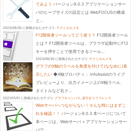
てみよう
バージョン9.0.3 アプリケーションサー
バのヒープサイズの設定とは WebFOCUSの構成
と...
2023/06/30 に投稿された
カテゴリ:
テクニカルメモ
F12開発者ツールってどう使う？
F12開発者ツール
とは？ F12開発者ツールは、ブラウザ起動中にF12
キーを押すことで使用できるツール...
2023/06/30 に投稿された
カテゴリ:
テクニカルメモ
グラフのX軸のラベルを角度を付けて(ななめに)表
示したい
◆X軸プロパティ： InfoAssistのライブ
プレビューより、出力イメージ上のX軸ラベル、
タイトルなど右ク...
2021/01/01 に投稿された
カテゴリ:
グラフキャンバス
,
逆引きリファレンス
Webサーバへつながらない！そんな時にはまずこ
れを確認！！
バージョン9.0.3 本ページについて
本ページは、Webサーバ + アプリケーションサー
バで...