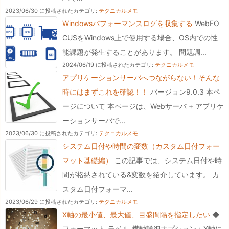
2023/06/30 に投稿された
カテゴリ:
テクニカルメモ
Windowsパフォーマンスログを収集する
WebFO
CUSをWindows上で使用する場合、OS内での性
能課題が発生することがあります。 問題調...
2024/06/19 に投稿された
カテゴリ:
テクニカルメモ
アプリケーションサーバへつながらない！そんな
時にはまずこれを確認！！
バージョン9.0.3 本ペ
ージについて 本ページは、Webサーバ + アプリケ
ーションサーバで...
2023/06/30 に投稿された
カテゴリ:
テクニカルメモ
システム日付や時間の変数（カスタム日付フォー
マット基礎編）
この記事では、システム日付や時
間が格納されている&変数を紹介しています。 カ
スタム日付フォーマ...
2023/06/29 に投稿された
カテゴリ:
テクニカルメモ
X軸の最小値、最大値、目盛間隔を指定したい
◆
フォーマット‐ラベル‐横軸詳細オプション：X軸に