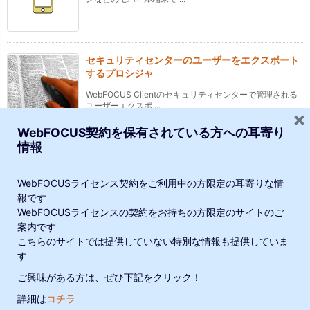
セキュリティセンターのユーザーをエクスポート
するプロシジャ
WebFOCUS Clientのセキュリティセンターで管理される
ユーザーエクスポ ...
×
WebFOCUS契約を保有されている方への耳寄り
情報
ドロップダウンリストの中身をソートしよう
はじめに Designerのページコンテンツに含まれるフィル
WebFOCUSライセンス契約をご利用中の方限定の耳寄りな情
タの項目をソートして ...
報です
WebFOCUSライセンスの契約をお持ちの方限定のサイトのご
当サイトでは、利便性向上や閲覧の追跡のために、Google・他連携サー
案内です
こちらのサイトでは提供していない特別な情報も提供していま
ビスによりCookieが使用されています。サイトの閲覧を続けた場合、
す
Cookieの使用に同意したことになります。
ご興味がある方は、ぜひ下記をクリック！
©
2026
K.K. Ashisuto
詳細は
コチラ
プライバシーポリシー
理解しました
メニュー
SNS
上へ
ホーム