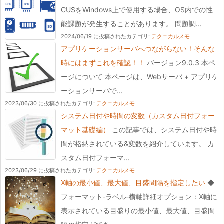
CUSをWindows上で使用する場合、OS内での性
能課題が発生することがあります。 問題調...
2024/06/19 に投稿された
カテゴリ:
テクニカルメモ
アプリケーションサーバへつながらない！そんな
時にはまずこれを確認！！
バージョン9.0.3 本ペ
ージについて 本ページは、Webサーバ + アプリケ
ーションサーバで...
2023/06/30 に投稿された
カテゴリ:
テクニカルメモ
システム日付や時間の変数（カスタム日付フォー
マット基礎編）
この記事では、システム日付や時
間が格納されている&変数を紹介しています。 カ
スタム日付フォーマ...
2023/06/29 に投稿された
カテゴリ:
テクニカルメモ
X軸の最小値、最大値、目盛間隔を指定したい
◆
フォーマット‐ラベル‐横軸詳細オプション：X軸に
表示されている目盛りの最小値、最大値、目盛間