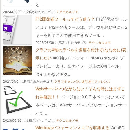
と...
2023/06/30 に投稿された
カテゴリ:
テクニカルメモ
F12開発者ツールってどう使う？
F12開発者ツール
とは？ F12開発者ツールは、ブラウザ起動中にF12
キーを押すことで使用できるツール...
2023/06/30 に投稿された
カテゴリ:
テクニカルメモ
グラフのX軸のラベルを角度を付けて(ななめに)表
示したい
◆X軸プロパティ： InfoAssistのライブ
プレビューより、出力イメージ上のX軸ラベル、
タイトルなど右ク...
2021/01/01 に投稿された
カテゴリ:
グラフキャンバス
,
逆引きリファレンス
Webサーバへつながらない！そんな時にはまずこ
れを確認！！
バージョン9.0.3 本ページについて
本ページは、Webサーバ + アプリケーションサー
バで...
2023/06/30 に投稿された
カテゴリ:
テクニカルメモ
Windowsパフォーマンスログを収集する
WebFO