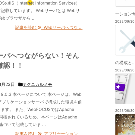
OSのIIS（Inter
ne
t Information Services）
記載しています。 Webサーバとは Webサ
ーションサー
bブラウザから ...
2023/06/
記事を読む
Webサーバへつな ...
ーバへつながらない！そん
の構成と..
確認！！
2023/06/
3月23日
テクニカルメモ
9.0.3 本ページについて 本ページは、Web
 アプリケーションサーバで構成した環境を前
ます。 また、WebFOCUSではApache
2023/06/
tが同梱されているため、本ページはApache
に基づいて記載していま ...
記事を読む
アプリケーション ...