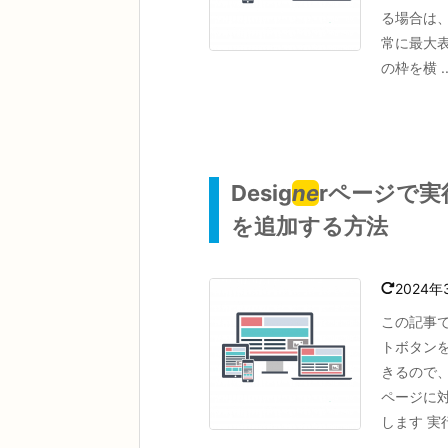
る場合は
常に最大
の枠を横 ..
Desig
ne
rページで
を追加する方法
2024年
この記事で
トボタン
きるので
ページに
します 実