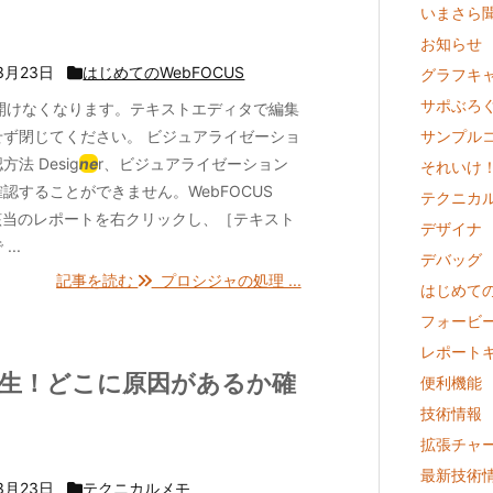
いまさら聞
お知らせ
3月23日
はじめてのWebFOCUS
グラフキ
サポぶろ
ssitで開けなくなります。テキストエディタで編集
せず閉じてください。 ビジュアライゼーショ
サンプル
法 Desig
ne
r、ビジュアライゼーション
それいけ
認することができません。WebFOCUS
テクニカ
ら該当のレポートを右クリックし、［テキスト
デザイナ
...
デバッグ
記事を読む
プロシジャの処理 ...
はじめての
フォービ
レポート
題発生！どこに原因があるか確
便利機能
技術情報
拡張チャ
最新技術
3月23日
テクニカルメモ