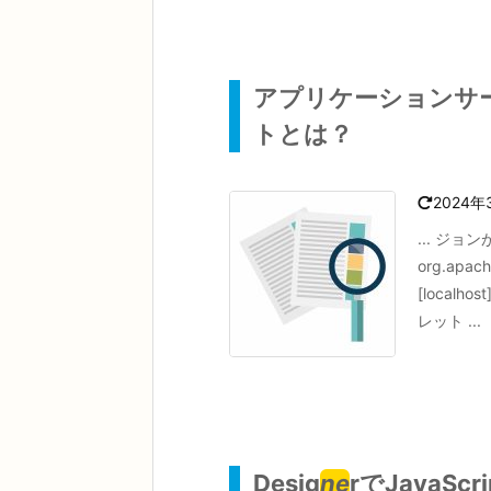
アプリケーションサ
トとは？
2024年
... ジョン
org.apach
[localhos
レット ...
Desig
ne
rでJavaS