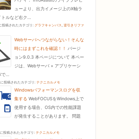
ューより、出力イメージ上のX軸ラ
トルなど右ク...
01 に投稿された
カテゴリ:
グラフキャンバス
,
逆引きリファ
Webサーバへつながらない！そんな
時にはまずこれを確認！！
バージ
ョン9.0.3 本ページについて 本ペー
ジは、Webサーバ + アプリケーシ
...
30 に投稿された
カテゴリ:
テクニカルメモ
Windowsパフォーマンスログを収
集する
WebFOCUSをWindows上で
使用する場合、OS内での性能課題
が発生することがあります。 問題
19 に投稿された
カテゴリ:
テクニカルメモ