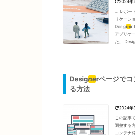
2024年
... レポ
リケーシ
Desig
ne
r
アプリケ
た。 Desi
Desig
ne
rページで
る方法
2024年
この記事で
調整する
コンテナ