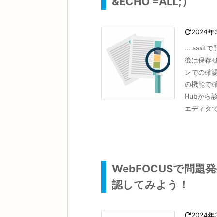
&ECHO =ALL;）
2024年
... s
後は保存
ンでの確認方
の機能で確
Hubか
エディタで 
WebFOCUSで問
認してみよう！
2024年