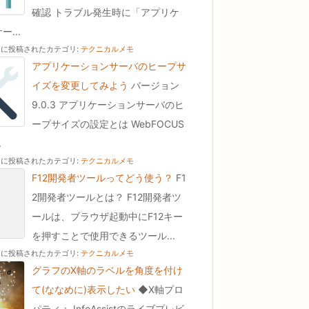
確認 トラブル発生時に「アプリケ
...
30 に投稿された
カテゴリ:
テクニカルメモ
アプリケーションサーバのヒープサ
イズを変更してみよう
バージョン
9.0.3 アプリケーションサーバのヒ
ープサイズの設定とは WebFOCUS
.
30 に投稿された
カテゴリ:
テクニカルメモ
F12開発者ツールってどう使う？
F1
2開発者ツールとは？ F12開発者ツ
ールは、ブラウザ起動中にF12キー
を押すことで使用できるツール...
30 に投稿された
カテゴリ:
テクニカルメモ
グラフのX軸のラベルを角度を付け
て(ななめに)表示したい
◆X軸プロ
パティ： InfoAssistのライブプレビ