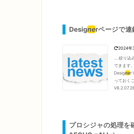
Desig
ne
rページで連
2024年
... 絞
できます。
Desig
ne
っておく
V8.2.07.
プロシジャの処理を確