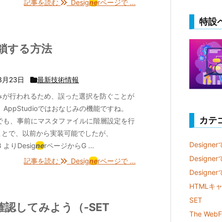
記事を読む
Desig
ne
rページで ...
特設
鎖する方法
3月23日
最新技術情報
り込みが行われるため、誤った選択を防ぐことが
 AppStudioではおなじみの機能ですね。
カテ
rでも、事前にマスタファイルに階層設定を行
ことで、以前から実装可能でしたが、
Designe
28 よりDesig
ne
rページからG ...
Design
記事を読む
Desig
ne
rページで ...
Desig
HTMLキ
SET
認してみよう（-SET
The WebF