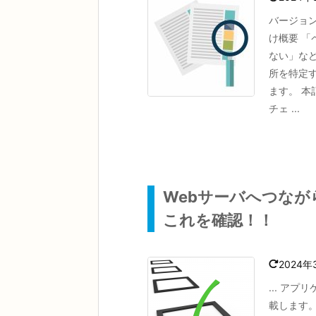
バージョン
け概要 
ない」な
所を特定
ます。 
チェ ...
Webサーバへつな
これを確認！！
2024年
... ア
載します。