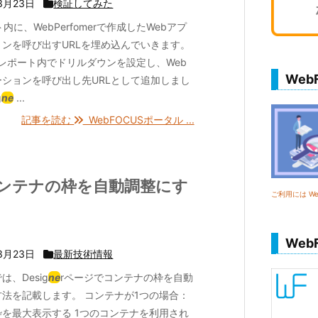
3月23日
検証してみた
ート内に、WebPerfomerで作成したWebアプ
ョンを呼び出すURLを埋め込んでいきます。
 レポート内でドリルダウンを設定し、Web
We
ーションを呼び出し先URLとして追加しまし
g
ne
...
記事を読む
WebFOCUSポータル ...
コンテナの枠を自動調整にす
ご利用には Web
Web
3月23日
最新技術情報
は、Desig
ne
rページでコンテナの枠を自動
方法を記載します。 コンテナが1つの場合：
枠を最大表示する 1つのコンテナを利用され