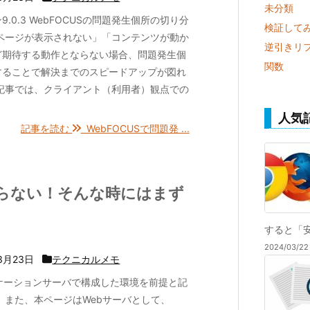
未分類
9.0.3 WebFOCUSの問題発生個所の切り分
検証して
「ページが表示されない」「コンテンツが動か
逆引きリ
ど期待する動作とならない場合、問題発生個
関数
することで解決までのスピードアップが図れ
本記事では、クライアント（利用者）観点での
人気
記事を読む
WebFOCUSで問題発 ...
がらない！そんな時にはまず
すると「安
2024/03/
3月23日
テクニカルメモ
プリケーションサーバで構成した環境を前提と記
 また、本ページはWebサーバとして、