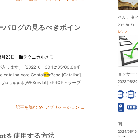
ベル、タイ
2021/01/
ーバログの見るべきポイン
レンス
3月23日
テクニカルメモ
が入ります） [2022-01-30 12:05:00,864]
ョンサーバで
e.catalina.core.Contai
ne
rBase.[Catalina].
2023/06/
t].[/ibi_apps].[WFServlet] ERROR - サーブ
記事を読む
アプリケーション ...
調...
2024/06/
criptを使用する方法