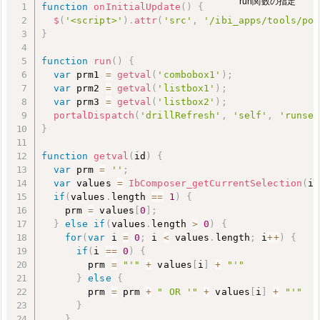
function
onInitialUpdate
(
)
{
$
(
'<script>'
)
.
attr
(
'src'
,
'/ibi_apps/tools/por
}
function
run
(
)
{
var
 prm1 
=
getval
(
'combobox1'
)
;
var
 prm2 
=
getval
(
'listbox1'
)
;
var
 prm3 
=
getval
(
'listbox2'
)
;
portalDispatch
(
'drillRefresh'
,
'self'
,
'runsec
}
function
getval
(
id
)
{
var
 prm 
=
''
;
var
 values 
=
IbComposer_getCurrentSelection
(
id
if
(
values
.
length 
==
1
)
{
    prm 
=
 values
[
0
]
;
}
else
if
(
values
.
length 
>
0
)
{
for
(
var
 i 
=
0
;
 i 
<
 values
.
length
;
 i
++
)
{
if
(
i 
==
0
)
{
        prm 
=
"'"
+
 values
[
i
]
+
"'"
}
else
{
        prm 
=
 prm 
+
" OR '"
+
 values
[
i
]
+
"'"
}
}