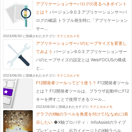
アプリケーションサーバログの見るべきポイント
とは？
バージョン9.0.3 アプリケーションサーバ
ログの確認 トラブル発生時に「アプリケーション
サー...
2023/06/30 に投稿された
カテゴリ:
テクニカルメモ
アプリケーションサーバのヒープサイズを変更し
てみよう
バージョン9.0.3 アプリケーションサー
バのヒープサイズの設定とは WebFOCUSの構成
と...
2023/06/30 に投稿された
カテゴリ:
テクニカルメモ
F12開発者ツールってどう使う？
F12開発者ツール
とは？ F12開発者ツールは、ブラウザ起動中にF12
キーを押すことで使用できるツール...
2023/06/30 に投稿された
カテゴリ:
テクニカルメモ
グラフのX軸のラベルを角度を付けて(ななめに)表
示したい
◆X軸プロパティ： InfoAssistのライブ
プレビューより、出力イメージ上のX軸ラベル、