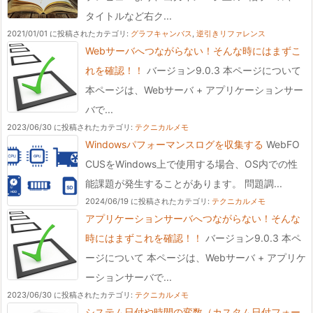
タイトルなど右ク...
2021/01/01 に投稿された
カテゴリ:
グラフキャンバス
,
逆引きリファレンス
Webサーバへつながらない！そんな時にはまずこ
れを確認！！
バージョン9.0.3 本ページについて
本ページは、Webサーバ + アプリケーションサー
バで...
2023/06/30 に投稿された
カテゴリ:
テクニカルメモ
Windowsパフォーマンスログを収集する
WebFO
CUSをWindows上で使用する場合、OS内での性
能課題が発生することがあります。 問題調...
2024/06/19 に投稿された
カテゴリ:
テクニカルメモ
アプリケーションサーバへつながらない！そんな
時にはまずこれを確認！！
バージョン9.0.3 本ペ
ージについて 本ページは、Webサーバ + アプリケ
ーションサーバで...
2023/06/30 に投稿された
カテゴリ:
テクニカルメモ
システム日付や時間の変数（カスタム日付フォー