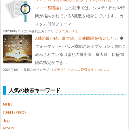
マット基礎編）
この記事では、システム日付や時
間が格納されている&変数を紹介しています。 カ
スタム日付フォーマ...
2023/06/29 に投稿された
カテゴリ:
テクニカルメモ
X軸の最小値、最大値、目盛間隔を指定したい
◆
フォーマット‐ラベル‐横軸詳細オプション：X軸に
表示されている目盛りの最小値、最大値、目盛間
隔の指定ができ...
2021/01/01 に投稿された
カテゴリ:
グラフキャンバス
,
逆引きリファレンス
人気の検索キーワード
NULL
CENT-ZERO
.log
HOLD