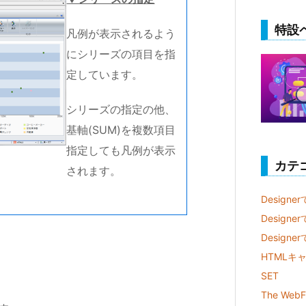
特設
凡例が表示されるよう
にシリーズの項目を指
定しています。
シリーズの指定の他、
基軸(SUM)を複数項目
指定しても凡例が表示
カテ
されます。
Designe
Design
Desig
HTMLキ
SET
The WebF