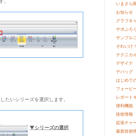
す。
いまさら聞
お知らせ
グラフキ
サポぶろ
サンプル
それいけ
テクニカ
デザイナ
デバッグ
はじめての
フォービ
レポート
更したいシリーズを選択します。
便利機能
技術情報
拡張チャ
▼シリーズの選択
最新技術