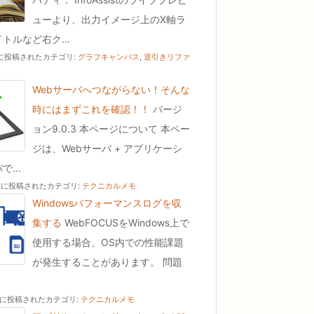
ューより、出力イメージ上のX軸ラ
トルなど右ク...
01 に投稿された
カテゴリ:
グラフキャンバス
,
逆引きリファ
Webサーバへつながらない！そんな
時にはまずこれを確認！！
バージ
ョン9.0.3 本ページについて 本ペー
ジは、Webサーバ + アプリケーシ
...
30 に投稿された
カテゴリ:
テクニカルメモ
Windowsパフォーマンスログを収
集する
WebFOCUSをWindows上で
使用する場合、OS内での性能課題
が発生することがあります。 問題
19 に投稿された
カテゴリ:
テクニカルメモ