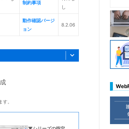
制約事項
し
動作確認バージ
8.2.06
ョン
成
Web
します。
▼シリーズの指定