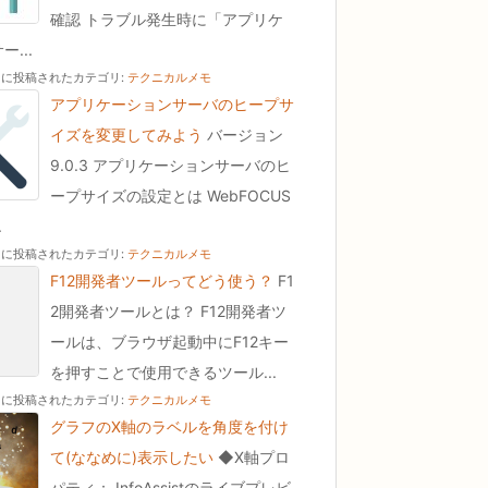
確認 トラブル発生時に「アプリケ
...
30 に投稿された
カテゴリ:
テクニカルメモ
アプリケーションサーバのヒープサ
イズを変更してみよう
バージョン
9.0.3 アプリケーションサーバのヒ
ープサイズの設定とは WebFOCUS
.
30 に投稿された
カテゴリ:
テクニカルメモ
F12開発者ツールってどう使う？
F1
2開発者ツールとは？ F12開発者ツ
ールは、ブラウザ起動中にF12キー
を押すことで使用できるツール...
30 に投稿された
カテゴリ:
テクニカルメモ
グラフのX軸のラベルを角度を付け
て(ななめに)表示したい
◆X軸プロ
パティ： InfoAssistのライブプレビ