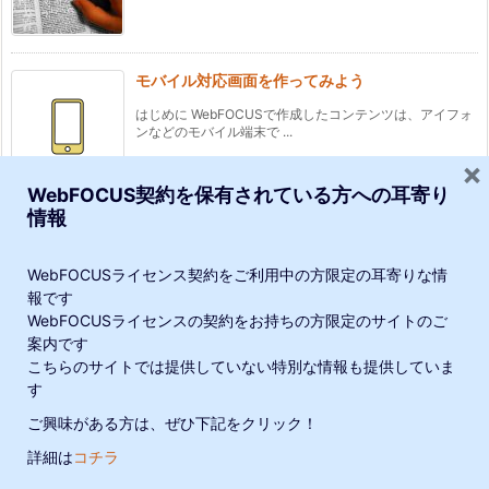
モバイル対応画面を作ってみよう
はじめに WebFOCUSで作成したコンテンツは、アイフォ
ンなどのモバイル端末で ...
×
WebFOCUS契約を保有されている方への耳寄り
情報
セキュリティセンターのユーザーをエクスポート
するプロシジャ
WebFOCUSライセンス契約をご利用中の方限定の耳寄りな情
WebFOCUS Clientのセキュリティセンターで管理される
報です
ユーザーエクスポ ...
WebFOCUSライセンスの契約をお持ちの方限定のサイトのご
当サイトでは、利便性向上や閲覧の追跡のために、Google・他連携サー
案内です
こちらのサイトでは提供していない特別な情報も提供していま
ビスによりCookieが使用されています。サイトの閲覧を続けた場合、
す
Cookieの使用に同意したことになります。
ご興味がある方は、ぜひ下記をクリック！
©
2026
K.K. Ashisuto
詳細は
コチラ
プライバシーポリシー
理解しました
メニュー
SNS
上へ
ホーム