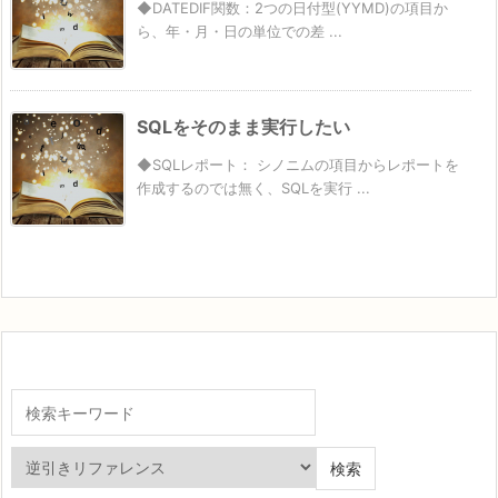
◆DATEDIF関数：2つの日付型(YYMD)の項目か
ら、年・月・日の単位での差 ...
SQLをそのまま実行したい
◆SQLレポート： シノニムの項目からレポートを
作成するのでは無く、SQLを実行 ...