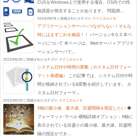
CUSをWindows上で使用する場合、OS内での性
能課題が発生することがあります。 問題調...
2024/06/19 に投稿された
カテゴリ:
テクニカルメモ
アプリケーションサーバへつながらない！そんな
時にはまずこれを確認！！
バージョン9.0.3 本ペ
ージについて 本ページは、Webサーバ + アプリケ
ーションサーバで...
2023/06/30 に投稿された
カテゴリ:
テクニカルメモ
システム日付や時間の変数（カスタム日付フォー
マット基礎編）
この記事では、システム日付や時
間が格納されている&変数を紹介しています。 カ
スタム日付フォーマ...
2023/06/29 に投稿された
カテゴリ:
テクニカルメモ
X軸の最小値、最大値、目盛間隔を指定したい
◆
フォーマット‐ラベル‐横軸詳細オプション：X軸に
表示されている目盛りの最小値、最大値、目盛間
隔の指定ができ...