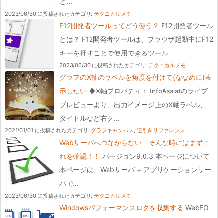
と...
2023/06/30 に投稿された
カテゴリ:
テクニカルメモ
F12開発者ツールってどう使う？
F12開発者ツール
とは？ F12開発者ツールは、ブラウザ起動中にF12
キーを押すことで使用できるツール...
2023/06/30 に投稿された
カテゴリ:
テクニカルメモ
グラフのX軸のラベルを角度を付けて(ななめに)表
示したい
◆X軸プロパティ： InfoAssistのライブ
プレビューより、出力イメージ上のX軸ラベル、
タイトルなど右ク...
2021/01/01 に投稿された
カテゴリ:
グラフキャンバス
,
逆引きリファレンス
Webサーバへつながらない！そんな時にはまずこ
れを確認！！
バージョン9.0.3 本ページについて
本ページは、Webサーバ + アプリケーションサー
バで...
2023/06/30 に投稿された
カテゴリ:
テクニカルメモ
Windowsパフォーマンスログを収集する
WebFO