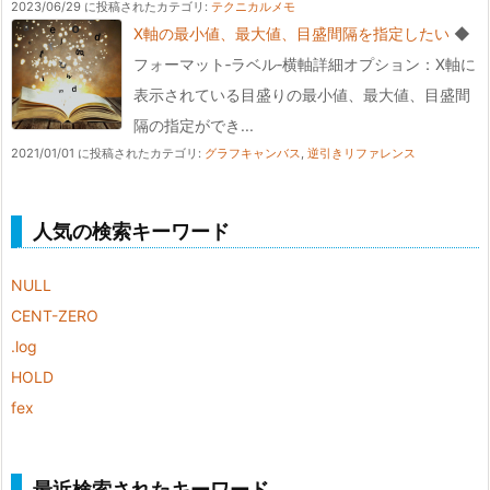
2023/06/29 に投稿された
カテゴリ:
テクニカルメモ
X軸の最小値、最大値、目盛間隔を指定したい
◆
フォーマット‐ラベル‐横軸詳細オプション：X軸に
表示されている目盛りの最小値、最大値、目盛間
隔の指定ができ...
2021/01/01 に投稿された
カテゴリ:
グラフキャンバス
,
逆引きリファレンス
人気の検索キーワード
NULL
CENT-ZERO
.log
HOLD
fex
最近検索されたキーワード