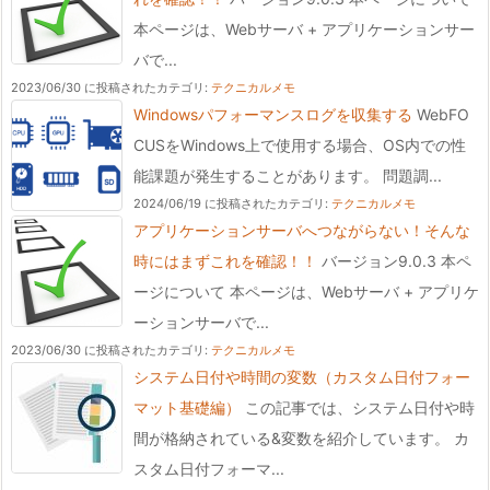
本ページは、Webサーバ + アプリケーションサー
バで...
2023/06/30 に投稿された
カテゴリ:
テクニカルメモ
Windowsパフォーマンスログを収集する
WebFO
CUSをWindows上で使用する場合、OS内での性
能課題が発生することがあります。 問題調...
2024/06/19 に投稿された
カテゴリ:
テクニカルメモ
アプリケーションサーバへつながらない！そんな
時にはまずこれを確認！！
バージョン9.0.3 本ペ
ージについて 本ページは、Webサーバ + アプリケ
ーションサーバで...
2023/06/30 に投稿された
カテゴリ:
テクニカルメモ
システム日付や時間の変数（カスタム日付フォー
マット基礎編）
この記事では、システム日付や時
間が格納されている&変数を紹介しています。 カ
スタム日付フォーマ...