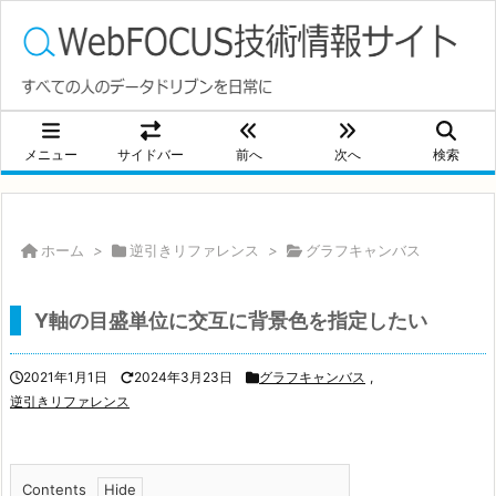
メニュー
サイドバー
前へ
次へ
検索
ホーム
>
逆引きリファレンス
>
グラフキャンバス
Y軸の目盛単位に交互に背景色を指定したい
2021年1月1日
2024年3月23日
グラフキャンバス
,
逆引きリファレンス
Contents