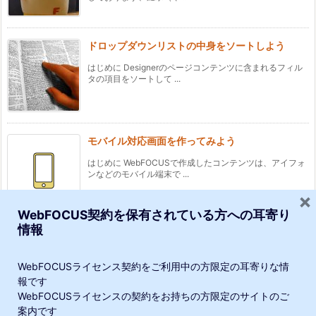
ドロップダウンリストの中身をソートしよう
はじめに Designerのページコンテンツに含まれるフィル
タの項目をソートして ...
モバイル対応画面を作ってみよう
はじめに WebFOCUSで作成したコンテンツは、アイフォ
ンなどのモバイル端末で ...
×
WebFOCUS契約を保有されている方への耳寄り
情報
セキュリティセンターのユーザーをエクスポート
するプロシジャ
WebFOCUSライセンス契約をご利用中の方限定の耳寄りな情
WebFOCUS Clientのセキュリティセンターで管理される
報です
ユーザーエクスポ ...
WebFOCUSライセンスの契約をお持ちの方限定のサイトのご
当サイトでは、利便性向上や閲覧の追跡のために、Google・他連携サー
案内です