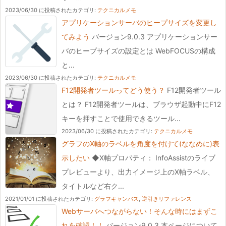
2023/06/30 に投稿された
カテゴリ:
テクニカルメモ
アプリケーションサーバのヒープサイズを変更し
てみよう
バージョン9.0.3 アプリケーションサー
バのヒープサイズの設定とは WebFOCUSの構成
と...
2023/06/30 に投稿された
カテゴリ:
テクニカルメモ
F12開発者ツールってどう使う？
F12開発者ツール
とは？ F12開発者ツールは、ブラウザ起動中にF12
キーを押すことで使用できるツール...
2023/06/30 に投稿された
カテゴリ:
テクニカルメモ
グラフのX軸のラベルを角度を付けて(ななめに)表
示したい
◆X軸プロパティ： InfoAssistのライブ
プレビューより、出力イメージ上のX軸ラベル、
タイトルなど右ク...
2021/01/01 に投稿された
カテゴリ:
グラフキャンバス
,
逆引きリファレンス
Webサーバへつながらない！そんな時にはまずこ
れを確認！！
バージョン9.0.3 本ページについて