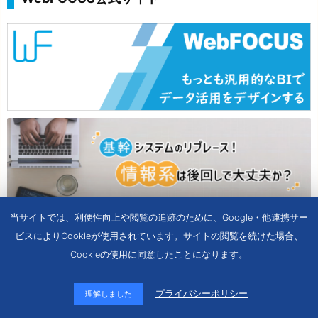
当サイトでは、利便性向上や閲覧の追跡のために、Google・他連携サー
ビスによりCookieが使用されています。サイトの閲覧を続けた場合、
Cookieの使用に同意したことになります。
プライバシーポリシー
理解しました
メニュー
SNS
上へ
ホーム