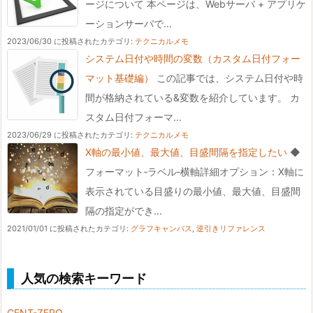
ージについて 本ページは、Webサーバ + アプリケ
ーションサーバで...
2023/06/30 に投稿された
カテゴリ:
テクニカルメモ
システム日付や時間の変数（カスタム日付フォー
マット基礎編）
この記事では、システム日付や時
間が格納されている&変数を紹介しています。 カ
スタム日付フォーマ...
2023/06/29 に投稿された
カテゴリ:
テクニカルメモ
X軸の最小値、最大値、目盛間隔を指定したい
◆
フォーマット‐ラベル‐横軸詳細オプション：X軸に
表示されている目盛りの最小値、最大値、目盛間
隔の指定ができ...
2021/01/01 に投稿された
カテゴリ:
グラフキャンバス
,
逆引きリファレンス
人気の検索キーワード
CENT-ZERO