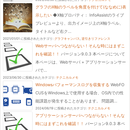
グラフのX軸のラベルを角度を付けて(ななめに)表
示したい
◆X軸プロパティ： InfoAssistのライブ
プレビューより、出力イメージ上のX軸ラベル、
タイトルなど右ク...
2021/01/01 に投稿された
カテゴリ:
グラフキャンバス
,
逆引きリファレンス
Webサーバへつながらない！そんな時にはまずこ
れを確認！！
バージョン9.0.3 本ページについて
本ページは、Webサーバ + アプリケーションサー
バで...
2023/06/30 に投稿された
カテゴリ:
テクニカルメモ
Windowsパフォーマンスログを収集する
WebFO
CUSをWindows上で使用する場合、OS内での性
能課題が発生することがあります。 問題調...
2024/06/19 に投稿された
カテゴリ:
テクニカルメモ
アプリケーションサーバへつながらない！そんな
時にはまずこれを確認！！
バージョン9.0.3 本ペ