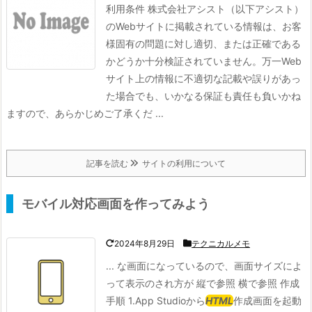
利用条件 株式会社アシスト（以下アシスト）
のWebサイトに掲載されている情報は、お客
様固有の問題に対し適切、または正確である
かどうか十分検証されていません。万一Web
サイト上の情報に不適切な記載や誤りがあっ
た場合でも、いかなる保証も責任も負いかね
ますので、あらかじめご了承くだ ...
記事を読む
サイトの利用について
モバイル対応画面を作ってみよう
2024年8月29日
テクニカルメモ
... な画面になっているので、画面サイズによ
って表示のされ方が 縦で参照 横で参照 作成
手順 1.App Studioから
HTML
作成画面を起動