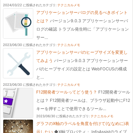
2024/03/22 に投稿された
カテゴリ:
テクニカルメモ
アプリケーションサーバログの見るべきポイント
とは？
バージョン9.0.3 アプリケーションサーバ
ログの確認 トラブル発生時に「アプリケーション
サー...
2023/06/30 に投稿された
カテゴリ:
テクニカルメモ
アプリケーションサーバのヒープサイズを変更し
てみよう
バージョン9.0.3 アプリケーションサー
バのヒープサイズの設定とは WebFOCUSの構成
と...
2023/06/30 に投稿された
カテゴリ:
テクニカルメモ
F12開発者ツールってどう使う？
F12開発者ツール
とは？ F12開発者ツールは、ブラウザ起動中にF12
キーを押すことで使用できるツール...
2023/06/30 に投稿された
カテゴリ:
テクニカルメモ
グラフのX軸のラベルを角度を付けて(ななめに)表
示したい
◆X軸プロパティ： InfoAssistのライブ