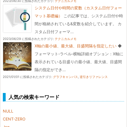
2023/06/30 に投稿された
カテゴリ:
テクニカルメモ
システム日付や時間の変数（カスタム日付フォー
マット基礎編）
この記事では、システム日付や時
間が格納されている&変数を紹介しています。 カ
スタム日付フォーマ...
2023/06/29 に投稿された
カテゴリ:
テクニカルメモ
X軸の最小値、最大値、目盛間隔を指定したい
◆
フォーマット‐ラベル‐横軸詳細オプション：X軸に
表示されている目盛りの最小値、最大値、目盛間
隔の指定ができ...
2021/01/01 に投稿された
カテゴリ:
グラフキャンバス
,
逆引きリファレンス
人気の検索キーワード
NULL
CENT-ZERO
.log